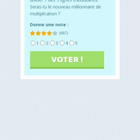
Seras-tu le nouveau millionnaire de
multiplication ?
Donne une note :
(687)
1
2
3
4
5