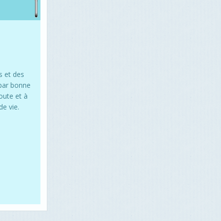
s et des
 par bonne
oute et à
e vie.