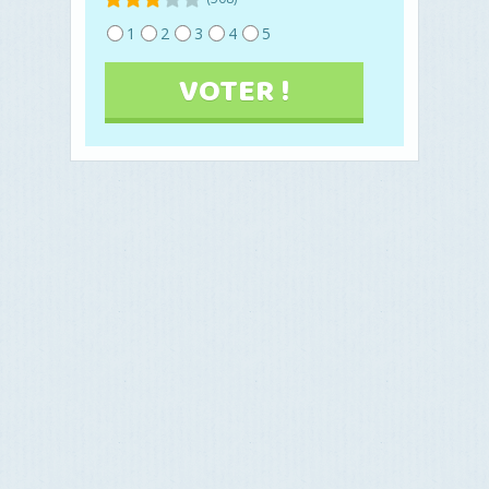
1
2
3
4
5