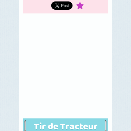
Tir de Tracteur