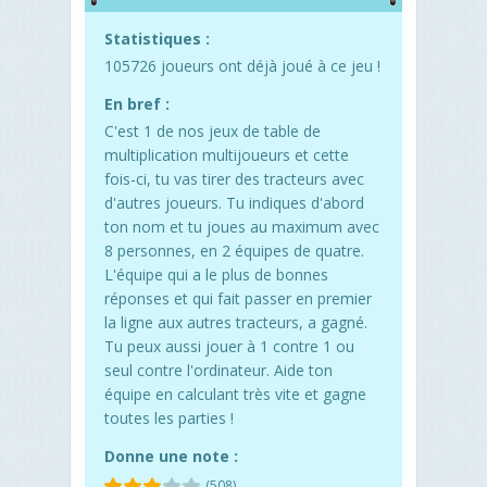
Statistiques :
105726 joueurs ont déjà joué à ce jeu !
En bref :
C'est 1 de nos jeux de table de
multiplication multijoueurs et cette
fois-ci, tu vas tirer des tracteurs avec
d'autres joueurs. Tu indiques d'abord
ton nom et tu joues au maximum avec
8 personnes, en 2 équipes de quatre.
L'équipe qui a le plus de bonnes
réponses et qui fait passer en premier
la ligne aux autres tracteurs, a gagné.
Tu peux aussi jouer à 1 contre 1 ou
seul contre l'ordinateur. Aide ton
équipe en calculant très vite et gagne
toutes les parties !
Donne une note :
(508)